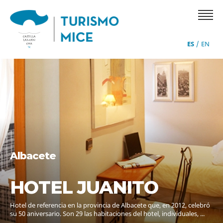
Skip
to
main
navigation
ES
EN
Albacete
HOTEL JUANITO
Hotel de referencia en la provincia de Albacete que, en 2012, celebró
su 50 aniversario. Son 29 las habitaciones del hotel, individuales, ...