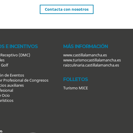
Contacta con nosotros
OS E INCENTIVOS
MÁS INFORMACIÓN
 Receptivo (DMC)
www.castillalamancha.es
les
www.turismocastillalamancha.es
 Golf
raizculinaria.castillalamancha.es
ón de Eventos
FOLLETOS
r Profesional de Congresos
cios auxiliares
Turismo MICE
fesional
e Ocio
urísticos