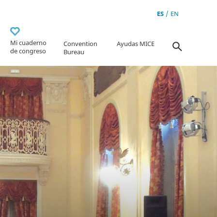
ES
EN
Mi cuaderno
Convention
Ayudas MICE
de congreso
Bureau