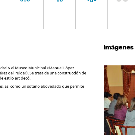
-
-
-
-
Imágenes
atedral y el Museo Municipal «Manuel López
érez del Pulgar). Se trata de una construcción de
e estilo art decó.
nes, así como un sótano abovedado que permite